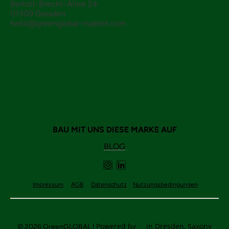
Bertolt-Brecht-Allee 24
01309 Dresden
hello@greenglobal-market.com
Wir machen
Nachhaltigkeit
sichtbar.
BAU MIT UNS DIESE MARKE AUF
BLOG
Impressum
AGB
Datenschutz
Nutzungsbedingungen
Powered by
in Dresden, Saxony
© 2026
GreenGLOBAL
|
💚