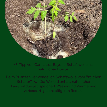
🌱
Tipp von Carina aus Bayern: Schafswolle als
natürlicher Dünger
Beim Pflanzen verwende ich Schafswolle vom örtlichen
Schäfer
🐑🍅.
Die Wolle dient als natürlicher
Langzeitdünger, speichert Wasser und Wärme und
verbessert gleichzeitig den Boden.