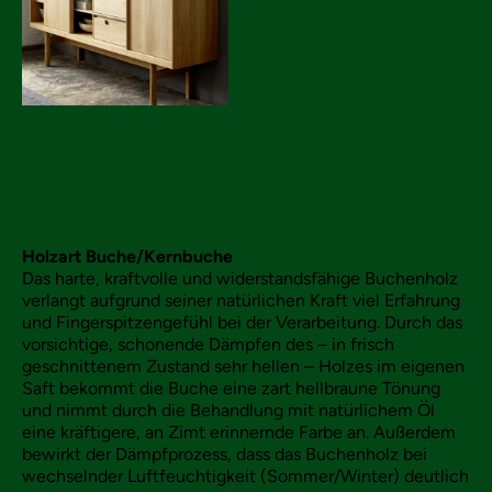
Holzart Buche/Kernbuche
Das harte, kraftvolle und widerstandsfähige Buchenholz
verlangt aufgrund seiner natürlichen Kraft viel Erfahrung
und Fingerspitzengefühl bei der Verarbeitung. Durch das
vorsichtige, schonende Dämpfen des – in frisch
geschnittenem Zustand sehr hellen – Holzes im eigenen
Saft bekommt die Buche eine zart hellbraune Tönung
und nimmt durch die Behandlung mit natürlichem Öl
eine kräftigere, an Zimt erinnernde Farbe an. Außerdem
bewirkt der Dämpfprozess, dass das Buchenholz bei
wechselnder Luftfeuchtigkeit (Sommer/Winter) deutlich