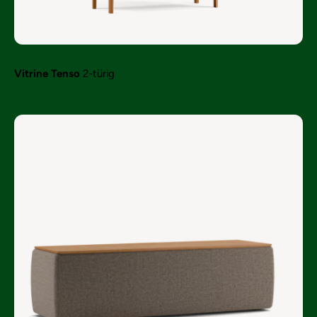
Vitrine Tenso
2-türig