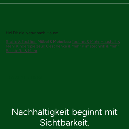
Hol Dir die Natur nach Hause
Stoffe & Textilien
Möbel & Möbelbau
Technik & Mehr
Haushalt &
Mehr
Kinderspielzeug
Geschenke & Mehr
Klimatechnik & Mehr
Baustoffe & Mehr
Think
GREEN
Things
Nachhaltigkeit beginnt mit
Sichtbarkeit.