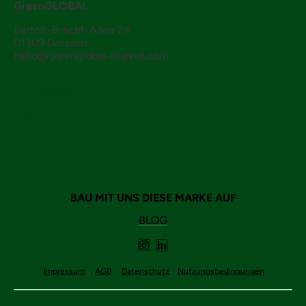
GreenGLOBAL
Bertolt-Brecht-Allee 24
01309 Dresden
hello@greenglobal-market.com
Wir machen
Nachhaltigkeit
sichtbar.
BAU MIT UNS DIESE MARKE AUF
BLOG
Impressum
AGB
Datenschutz
Nutzungsbedingungen