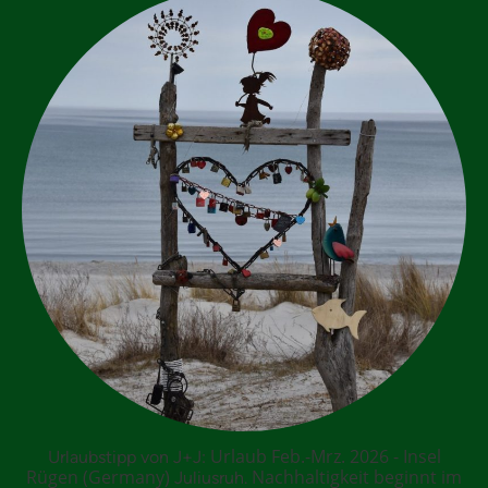
Urlaub Feb.-Mrz. 2026 - Insel
Urlaubstipp von J+J:
Rügen (Germany)
Nachhaltigkeit beginnt im
Juliusruh.