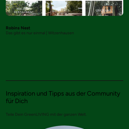
Robins Nest
Das gibt es nur einmal | Witzenhausen
Inspiration und Tipps aus der Community
für Dich
Teile Dein GreenLIVING mit der ganzen Welt.