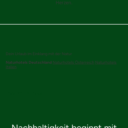
Herzen.
Dein Urlaub im Einklang mit der Natur
Naturhotels Deutschland
Naturhotels Österreich
Naturhotels
Italien
Think
GREEN
Things
Nachhaltigkeit beginnt mit