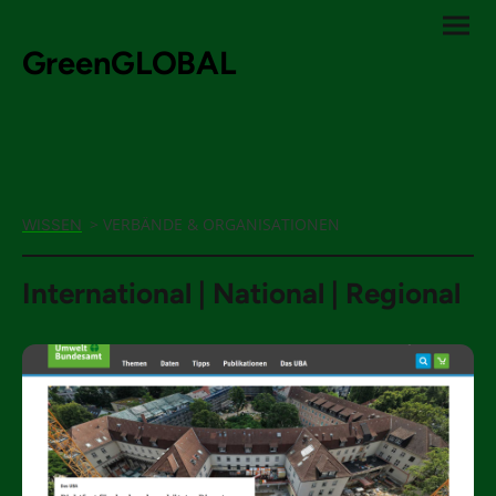
GreenGLOBAL
> VERBÄNDE & ORGANISATIONEN
WISSEN
International | National | Regional