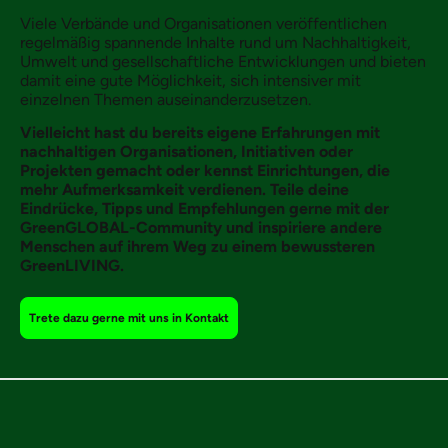
Viele Verbände und Organisationen veröffentlichen
regelmäßig spannende Inhalte rund um Nachhaltigkeit,
Umwelt und gesellschaftliche Entwicklungen und bieten
damit eine gute Möglichkeit, sich intensiver mit
einzelnen Themen auseinanderzusetzen.
Vielleicht hast du bereits eigene Erfahrungen mit
nachhaltigen Organisationen, Initiativen oder
Projekten gemacht oder kennst Einrichtungen, die
mehr Aufmerksamkeit verdienen. Teile deine
Eindrücke, Tipps und Empfehlungen gerne mit der
GreenGLOBAL-Community und inspiriere andere
Menschen auf ihrem Weg zu einem bewussteren
GreenLIVING.
Trete dazu gerne mit uns in Kontakt