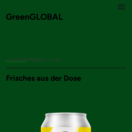
GreenGLOBAL
> Dosen
GENIEßEN
TRINKEN
Frisches aus der Dose