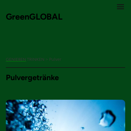
GreenGLOBAL
> Pulver
GENIEßEN
TRINKEN
Pulvergetränke