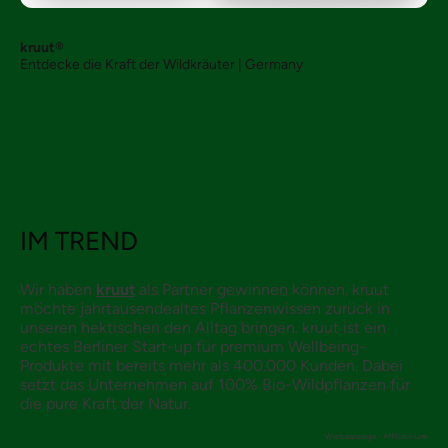
kruut
®
Entdecke die Kraft der Wildkräuter | Germany
IM TREND
Wir haben
kruut
als Partner gewinnen können. kruut
möchte jahrtausendealtes Pflanzenwissen zurück in
unseren hektischen den Alltag bringen. kruut ist ein
echtes Berliner Start-up für premium Wellbeing-
Produkte mit bereits mehr als 400.000 Kunden. Dabei
setzt das Unternehmen auf 100% Bio-Wildpflanzen für
die pure Kraft der Natur.
Werbeanzeige - Affiliate-Link