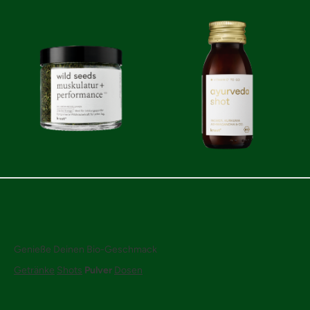
Genieße Deinen Bio-Geschmack
Getränke
Shots
Pulver
Dosen